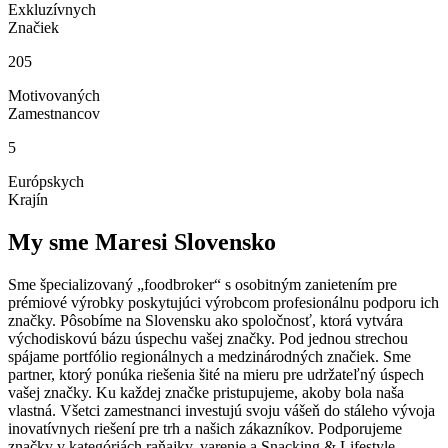
Exkluzívnych
Značiek
205
Motivovaných
Zamestnancov
5
Európskych
Krajín
My sme Maresi Slovensko
Sme špecializovaný „foodbroker“ s osobitným zanietením pre
prémiové výrobky poskytujúci výrobcom profesionálnu podporu ich
značky. Pôsobíme na Slovensku ako spoločnosť, ktorá vytvára
východiskovú bázu úspechu vašej značky. Pod jednou strechou
spájame portfólio regionálnych a medzinárodných značiek. Sme
partner, ktorý ponúka riešenia šité na mieru pre udržateľný úspech
vašej značky. Ku každej značke pristupujeme, akoby bola naša
vlastná. Všetci zamestnanci investujú svoju vášeň do stáleho vývoja
inovatívnych riešení pre trh a našich zákazníkov. Podporujeme
značky v kategóriách raňajky, varenie a Snacking & Lifestyle.