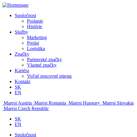
Spoločnost
Poslanie
Histórie
Služby
Marketing
Predaj
Logistika
Značky
Partnerské značky
Vlastné značky
Kariéra
Voľné pracovné miesta
Kontakt
SK
EN
Maresi Austria
Maresi Romania
Maresi Hungary
Maresi Slovakia
Maresi Czech Republic
SK
EN
Spoločnost