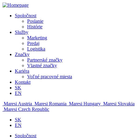
Spoločnost
Poslanie
Histórie
Služby
Marketing
Predaj
Logistika
Značky
Partnerské značky
Vlastné značky
Kariéra
Voľné pracovné miesta
Kontakt
SK
EN
Maresi Austria
Maresi Romania
Maresi Hungary
Maresi Slovakia
Maresi Czech Republic
SK
EN
Spoločnost