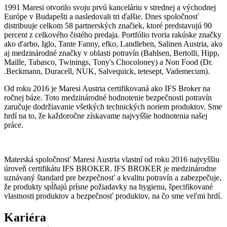
1991 Maresi otvorilo svoju prvú kanceláriu v strednej a východnej
Európe v Budapešti a nasledovali tri ďalšie. Dnes spoločnosť
distribuuje celkom 58 partnerských značiek, ktoré predstavujú 90
percent z celkového čistého predaja. Portfólio tvoria rakúske značky
ako d'arbo, Iglo, Tante Fanny, efko, Landleben, Salinen Austria, ako
aj medzinárodné značky v oblasti potravín (Bahlsen, Bertolli, Hipp,
Maille, Tabasco, Twinings, Tony's Chocoloney) a Non Food (Dr.
.Beckmann, Duracell, NUK, Salvequick, tetesept, Vademecum).
Od roku 2016 je Maresi Austria certifikovaná ako IFS Broker na
ročnej báze. Toto medzinárodné hodnotenie bezpečnosti potravín
zaručuje dodržiavanie všetkých technických noriem produktov. Sme
hrdí na to, že každoročne získavame najvyššie hodnotenia našej
práce.
Materská spoločnosť Maresi Austria vlastní od roku 2016 najvyššiu
úroveň certifikátu IFS BROKER. IFS BROKER je medzinárodne
uznávaný štandard pre bezpečnosť a kvalitu potravín a zabezpečuje,
že produkty spĺňajú prísne požiadavky na hygienu, špecifikované
vlastnosti produktov a bezpečnosť produktov, na čo sme veľmi hrdí.
Kariéra