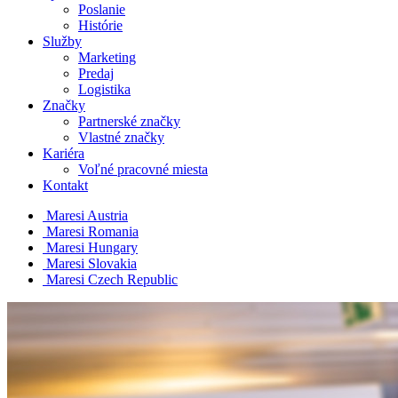
Poslanie
Histórie
Služby
Marketing
Predaj
Logistika
Značky
Partnerské značky
Vlastné značky
Kariéra
Voľné pracovné miesta
Kontakt
Maresi Austria
Maresi Romania
Maresi Hungary
Maresi Slovakia
Maresi Czech Republic