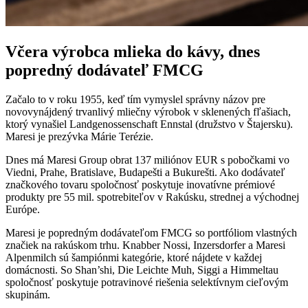
Včera výrobca mlieka do kávy, dnes
popredný dodávateľ FMCG
Začalo to v roku 1955, keď tím vymyslel správny názov pre
novovynájdený trvanlivý mliečny výrobok v sklenených fľašiach,
ktorý vynašiel Landgenossenschaft Ennstal (družstvo v Štajersku).
Maresi je prezývka Márie Terézie.
Dnes má Maresi Group obrat 137 miliónov EUR s pobočkami vo
Viedni, Prahe, Bratislave, Budapešti a Bukurešti. Ako dodávateľ
značkového tovaru spoločnosť poskytuje inovatívne prémiové
produkty pre 55 mil. spotrebiteľov v Rakúsku, strednej a východnej
Európe.
Maresi je popredným dodávateľom FMCG so portfóliom vlastných
značiek na rakúskom trhu. Knabber Nossi, Inzersdorfer a Maresi
Alpenmilch sú šampiónmi kategórie, ktoré nájdete v každej
domácnosti. So Shan’shi, Die Leichte Muh, Siggi a Himmeltau
spoločnosť poskytuje potravinové riešenia selektívnym cieľovým
skupinám.